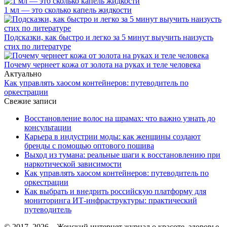
1 мл — это сколько капель жидкости
Подсказки, как быстро и легко за 5 минут выучить наизусть
стих по литературе
Почему чернеет кожа от золота на руках и теле человека
Актуально
Как управлять хаосом контейнеров: путеводитель по
оркестрации
Свежие записи
Восстановление волос на шрамах: что важно узнать до
консультации
Карьера в индустрии моды: как женщины создают
бренды с помощью оптового пошива
Выход из тумана: реальные шаги к восстановлению при
наркотической зависимости
Как управлять хаосом контейнеров: путеводитель по
оркестрации
Как выбрать и внедрить российскую платформу для
мониторинга ИТ-инфраструктуры: практический
путеводитель
© 2017–2026 – Женский интернет журнал о красоте, здоровье