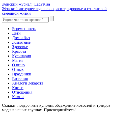
Женский журнал | LadyKisa
Женский интернет журнал о красоте, здоровье и счастливой
семейной жизни
Беременность
Дети
Дом и быт
Животные
Здоровье
Красота
Кулинария
Магия
О кино
Отдых
Праздники
Растения
Аналоги лекарств
Книги
Отношения
Камни
Скидки, подарочные купоны, обсуждение новостей и трендов
моды в наших группах. Присоединяйтесь!