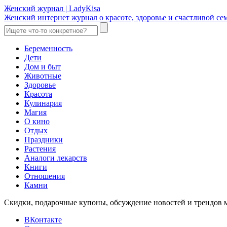
Женский журнал | LadyKisa
Женский интернет журнал о красоте, здоровье и счастливой с
Беременность
Дети
Дом и быт
Животные
Здоровье
Красота
Кулинария
Магия
О кино
Отдых
Праздники
Растения
Аналоги лекарств
Книги
Отношения
Камни
Скидки, подарочные купоны, обсуждение новостей и трендов 
ВКонтакте