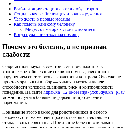
Реабилитация: стационар или амбулаторно
Социальная реабилитация и роль окружения
Чего ждать в первые месяцы
Как помочь близкому человеку
Мифы, от которых стоит отказаться
Когда нужна неотложная помощь
Почему это болезнь, а не признак
слабости
Современная наука рассматривает зависимость как
хроническое заболевание головного мозга, связанное с
нарушением систем вознаграждения и контроля. Это уже не
просто моральный выбор — химия в мозгу изменяет
способности человека оценивать риск и контролировать
поведение. На сайте
https://xn--12-8kceeaflja7gxcb5dya.xn--p1ai/
можно получить больше информации про
лечение
наркомании
.
Понимание этого важно для родственников и самого
человека: стигма мешает просить помощь и заставляет
откладывать первый шаг. Признание болезни открывает
доступ к проверенным методам помощи и сочувствию, а не к