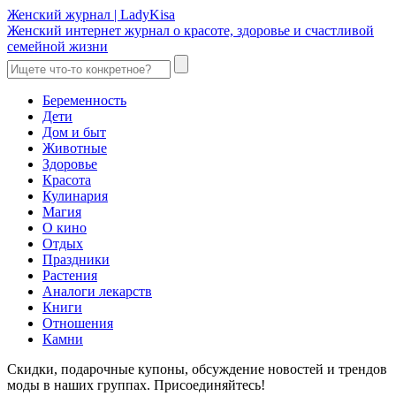
Женский журнал | LadyKisa
Женский интернет журнал о красоте, здоровье и счастливой
семейной жизни
Беременность
Дети
Дом и быт
Животные
Здоровье
Красота
Кулинария
Магия
О кино
Отдых
Праздники
Растения
Аналоги лекарств
Книги
Отношения
Камни
Скидки, подарочные купоны, обсуждение новостей и трендов
моды в наших группах. Присоединяйтесь!